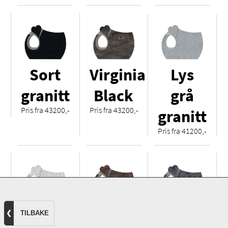
Sort
Virginia
Lys
granitt
Black
grå
Pris fra 43200,-
Pris fra 43200,-
granitt
Pris fra 41200,-
Hvit
Royal
Orion
❮
TILBAKE