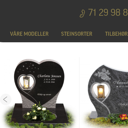
71 29 98 
VÅRE MODELLER
STEINSORTER
TILBEHØR
Bedplater
T
Bronseprodukter
Utgå