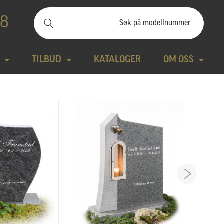
88
TILBUD
KATALOGER
OM OSS
ilbudssteiner
Kontakt
Natursteiner
Produktfilm
Bronse
Aktuelt
tte modeller
Design gravstein
Galleri