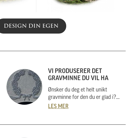
DESIGN DIN EGEN
VI PRODUSERER DET
GRAVMINNE DU VIL HA
Ønsker du deg et helt unikt
gravminne for den du er glad i?
Nergård Sten utarbeider også helt
LES MER
unike gravminner i samarbeid med
kunder. Vi skal her forklare
hvordan vi gjør dette, og hvordan
du kan gå fram om du har noe helt