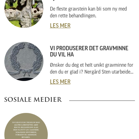
De fleste gravstein kan bli som ny med
den rette behandlingen.
LES MER
VI PRODUSERER DET GRAVMINNE
DU VIL HA
Ønsker du deg et helt unikt gravminne for
den du er glad i? Nergård Sten utarbeider
også helt unike gravminner i samarbeid
LES MER
med kunder. Vi skal her forklare hvordan
vi gjør dette, og hvordan du kan gå fram
SOSIALE MEDIER
om du har noe helt spesielt i tankene.