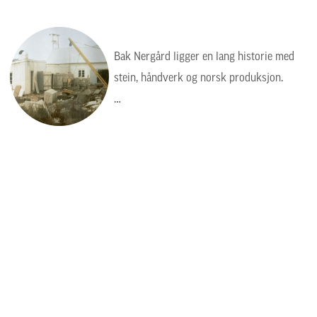
Bak Nergård ligger en lang historie med
stein, håndverk og norsk produksjon.
Bildet viser en tid da arbeidet var tyngre,
enklere og mer manuelt, men verdiene var
de samme: kvalitet, presisjon og respekt
for steinen.
Steinhuggervegen 26
6490 Eide
Telefon: 71 29 98 88
E-post:
post@nergaard.no