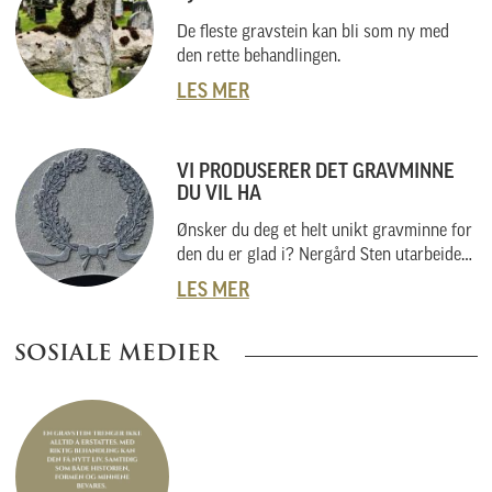
De fleste gravstein kan bli som ny med
den rette behandlingen.
LES MER
VI PRODUSERER DET GRAVMINNE
DU VIL HA
Ønsker du deg et helt unikt gravminne for
den du er glad i? Nergård Sten utarbeider
også helt unike gravminner i samarbeid
LES MER
med kunder. Vi skal her forklare hvordan
vi gjør dette, og hvordan du kan gå fram
SOSIALE MEDIER
om du har noe helt spesielt i tankene.