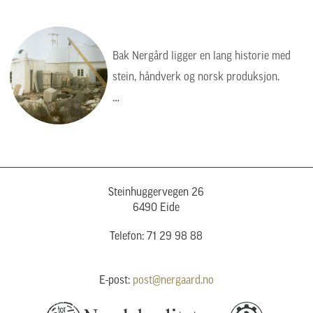
Bak Nergård ligger en lang historie med
stein, håndverk og norsk produksjon.
Bildet viser en tid da arbeidet var tyngre,
enklere og mer manuelt, men verdiene var
de samme: kvalitet, presisjon og respekt
for steinen.
Steinhuggervegen 26
6490 Eide
Telefon: 71 29 98 88
E-post:
post@nergaard.no