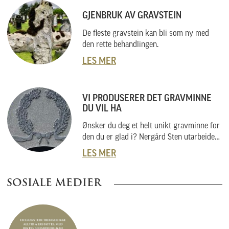
GJENBRUK AV GRAVSTEIN
De fleste gravstein kan bli som ny med
den rette behandlingen.
LES MER
VI PRODUSERER DET GRAVMINNE
DU VIL HA
Ønsker du deg et helt unikt gravminne for
den du er glad i? Nergård Sten utarbeider
også helt unike gravminner i samarbeid
LES MER
med kunder. Vi skal her forklare hvordan
vi gjør dette, og hvordan du kan gå fram
SOSIALE MEDIER
om du har noe helt spesielt i tankene.