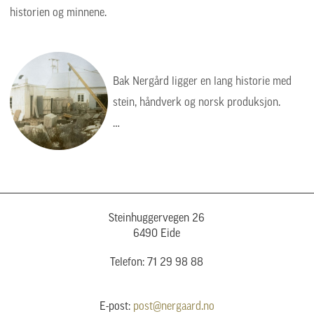
historien og minnene.
Bak Nergård ligger en lang historie med
stein, håndverk og norsk produksjon.
Bildet viser en tid da arbeidet var tyngre,
enklere og mer manuelt, men verdiene var
de samme: kvalitet, presisjon og respekt
for steinen.
Steinhuggervegen 26
6490 Eide
Telefon: 71 29 98 88
E-post:
post@nergaard.no