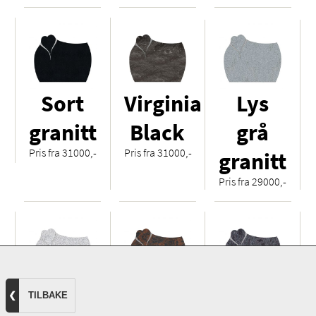
Sort
Virginia
Lys
granitt
Black
grå
Pris fra 31000,-
Pris fra 31000,-
granitt
Pris fra 29000,-
Hvit
Royal
Orion
❮
TILBAKE