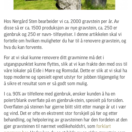
Hos Nergård Sten bearbeider vi ca. 2000 gravstein per år. Av
disse så er ca. 1500 produksjon av nye gravstein, ca. 250 er
gjenbruk og 250 er navn- tilføyelser. I denne artikkelen skal vi
fortelle om hvilken muligheter du har til å renovere gravstein, og
hva du kan forvente.
For at vi skal kunne renovere ditt gravminne må det i
utgangspunktet kunne flyttes, slik at vi kan frakte den med oss til
våre lokaler på Eide i Møre og Romsdal. Dette er slik at vi skal ha
topp moderne og spesielt egnet utstyr for jobben tilgjengelig for
å sikre et resultat som er så godt som mulig.
I ca. 90% av tilfellene med gjenbruk, ønsker kunden å ha en
polert/blank overflate på en gjenbruk-stein, spesielt på forsiden.
Overflaten på steinen har gjerne blitt slitt etter mange år ut i vær
og vind. Det er ofte en ekstremt stor forskjell på før og etter
behandling, og helpolering av gravsteinen har den fordelen at den
gjør gravsteinen til nærmet vedlikeholdsfri, som
forklart