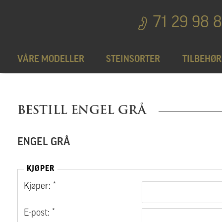
71 29 98 
VÅRE MODELLER
STEINSORTER
TILBEHØR
Bedplater
T
BESTILL ENGEL GRÅ
Bronseprodukter
ENGEL GRÅ
Utgå
KJØPER
Kjøper: *
E-post: *