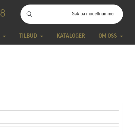
88
TILBUD
KATALOGER
OM OSS
ilbudssteiner
Kontakt
Natursteiner
Produktfilm
Bronse
Aktuelt
tte modeller
Design gravstein
Galleri